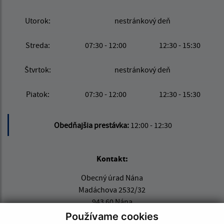
Utorok:
nestránkový deň
Streda:
07:30 - 12:00
12:30 - 15:30
Štvrtok:
nestránkový deň
Piatok:
07:30 - 12:00
12:30 - 15:30
Obedňajšia prestávka:
12:00 - 12:30
Kontakt:
Obecný úrad Nána
Madáchova 2532/32
943 60 Nána
Používame cookies
info@obecnana.sk