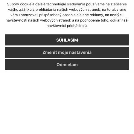
Súbory cookie a ďalšie technológie sledovania používame na zlepšenie
+421 36 285 80 31
vášho zážitku z prehliadania našich webových stránok, na to, aby sme
vám zobrazovali prispôsobený obsah a cielené reklamy, na analýzu
IČO: 00800279
návštevnosti našich webových stránok a na pochopenie toho, odkiaľ naši
návštevníci prichádzajú.
SÚHLASÍM
Zmeniť moje nastavenia
Odmietam
Informácie o stránke: