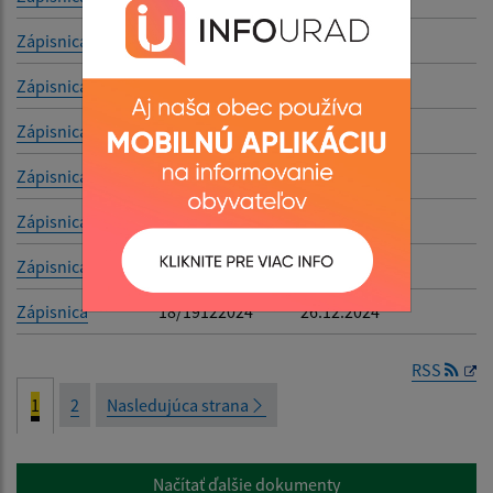
Zápisnica
6/08112025
17.11.2025
Zápisnica
5/03102025
08.10.2025
Zápisnica
4/29092025
07.10.2025
Zápisnica
3/26082025
03.09.2025
Zápisnica
2/24062025
07.07.2025
Zápisnica
1/11032025
27.03.2025
Zápisnica
18/19122024
26.12.2024
RSS
1
2
Nasledujúca strana
Načítať ďalšie dokumenty