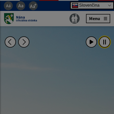
Slovenčina
Nána
Menu
Oficiálna stránka