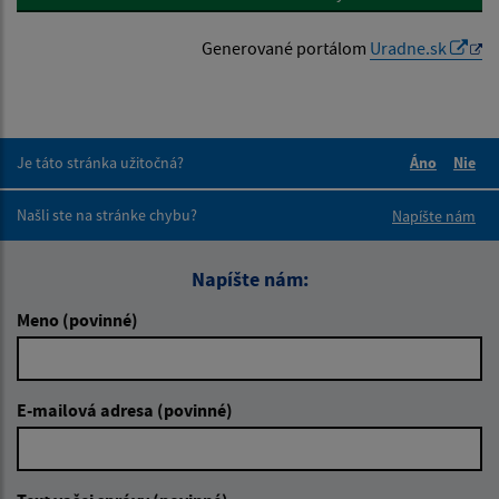
Generované portálom
Uradne.sk
Je táto stránka užitočná?
Áno
Nie
Boli tieto 
Boli 
Našli ste na stránke chybu?
Napíšte nám
Napíšte nám:
Meno (povinné)
E-mailová adresa (povinné)