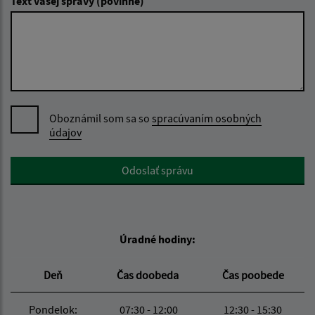
Text vašej správy (povinné)
Oboznámil som sa so
spracúvaním osobných
údajov
Google reCaptcha Response
Odoslať správu
Úradné hodiny:
Deň
Čas doobeda
Čas poobede
Pondelok:
07:30 - 12:00
12:30 - 15:30