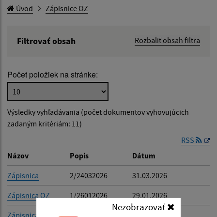
Úvod
Zápisnice OZ
Filtrovať obsah
Rozbaliť obsah filtra
Názov:
Počet položiek na stránke:
Popis:
Výsledky vyhľadávania (počet dokumentov vyhovujúcich
Dátum zverejnenia od:
zadaným kritériám: 11)
RSS
Dátum zverejnenia do:
Názov
Popis
Dátum
Zápisnica
2/24032026
31.03.2026
Zápisnica OZ
1/26012026
29.01.2026
Filtrovať
Reset
Nezobrazovať
Zápisnica OZ
7/16112025
18.11.2025