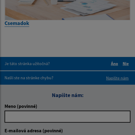
Csemadok
Je táto stránka užitočná?
Áno
Nie
Boli tieto 
Boli 
Našli ste na stránke chybu?
Napíšte nám
Napíšte nám:
Meno (povinné)
E-mailová adresa (povinné)