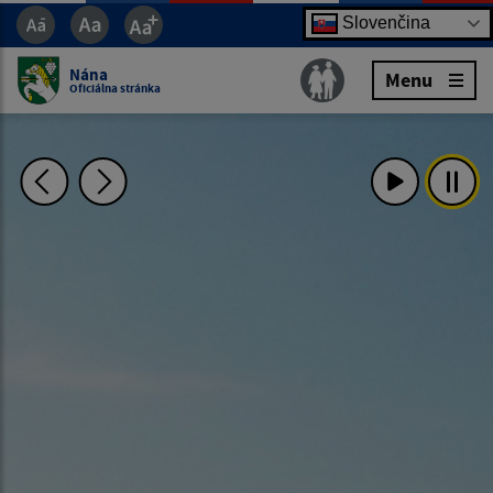
Slovenčina
Nána
Menu
Oficiálna stránka