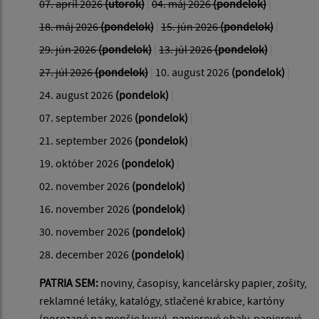
07. apríl 2026
(utorok)
|
04. máj 2026
(pondelok)
|
18. máj 2026
(pondelok)
|
15. jún 2026
(pondelok)
|
29. jún 2026
(pondelok)
|
13. júl 2026
(pondelok)
|
27. júl 2026
(pondelok)
|
10. august 2026
(pondelok)
|
24. august 2026
(pondelok)
|
07. september 2026
(pondelok)
|
21. september 2026
(pondelok)
|
19. október 2026
(pondelok)
|
02. november 2026
(pondelok)
|
16. november 2026
(pondelok)
|
30. november 2026
(pondelok)
|
28. december 2026
(pondelok)
|
PATRIA SEM:
noviny, časopisy, kancelársky papier, zošity,
reklamné letáky, katalógy, stlačené krabice, kartóny
(porezané na menšie kusy), papierové obaly, papierové