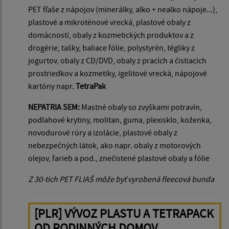
PET fľaše z nápojov (minerálky, alko + nealko nápoje...),
plastové a mikroténové vrecká, plastové obaly z
domácností, obaly z kozmetických produktov a z
drogérie, tašky, baliace fólie, polystyrén, tégliky z
jogurtov, obaly z CD/DVD, obaly z pracích a čistiacich
prostriedkov a kozmetiky, igelitové vrecká, nápojové
kartóny napr.
TetraPak
NEPATRIA SEM:
Mastné obaly so zvyškami potravín,
podlahové krytiny, molitan, guma, plexisklo, koženka,
novodurové rúry a izolácie, plastové obaly z
nebezpečných látok, ako napr. obaly z motorových
olejov, farieb a pod., znečistené plastové obaly a fólie
Z 30-tich PET FLIAŠ môže byť vyrobená fleecová bunda
[PLR] VÝVOZ PLASTU A TETRAPACK
OD RODINNÝCH DOMOV