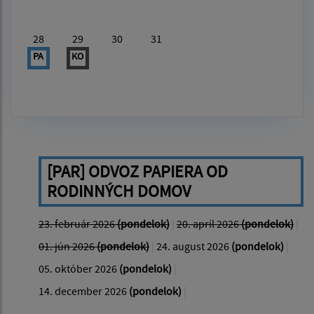
28
29
30
31
PA
KO
[PAR] ODVOZ PAPIERA OD
RODINNÝCH DOMOV
23. február 2026
(pondelok)
|
20. apríl 2026
(pondelok)
|
01. jún 2026
(pondelok)
|
24. august 2026
(pondelok)
|
05. október 2026
(pondelok)
|
14. december 2026
(pondelok)
|