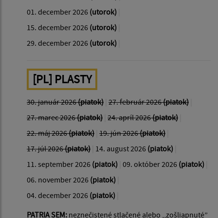
01. december 2026
(utorok)
|
15. december 2026
(utorok)
|
29. december 2026
(utorok)
|
[PL] PLASTY
30. január 2026
(piatok)
|
27. február 2026
(piatok)
|
27. marec 2026
(piatok)
|
24. apríl 2026
(piatok)
|
22. máj 2026
(piatok)
|
19. jún 2026
(piatok)
|
17. júl 2026
(piatok)
|
14. august 2026
(piatok)
|
11. september 2026
(piatok)
|
09. október 2026
(piatok)
|
06. november 2026
(piatok)
|
04. december 2026
(piatok)
|
PATRIA SEM:
neznečistené stlačené alebo ,,zošliapnuté”