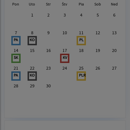
Pon
Uto
Str
Štv
Pia
Sob
Ned
1
2
3
4
5
6
7
8
9
10
11
12
13
PA
KO
PL
14
15
16
17
18
19
20
SK
KV
21
22
23
24
25
26
27
PA
KO
PLR
28
29
30