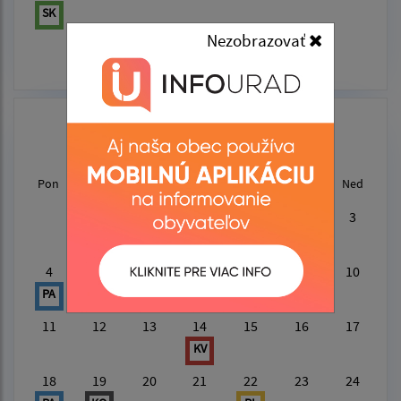
SK
Nezobrazovať
MÁJ 2026
Pon
Uto
Str
Štv
Pia
Sob
Ned
1
2
3
4
5
6
7
8
9
10
PA
KO
PLR
11
12
13
14
15
16
17
KV
18
19
20
21
22
23
24