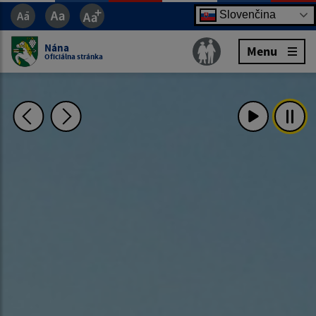
Slovenčina
Nána
Menu
Oficiálna stránka