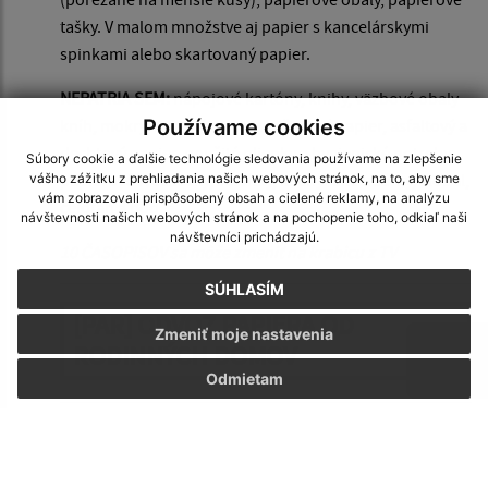
tašky. V malom množstve aj papier s kancelárskymi
spinkami alebo skartovaný papier.
NEPATRIA SEM:
nápojové kartóny, knihy, väzbové obaly
kníh, mokrý, mastný alebo znečistený papier, asfaltový a
Používame cookies
dechtový papier, použité plienky a hygienické potreby,
Súbory cookie a ďalšie technológie sledovania používame na zlepšenie
papierové vreckovky, servítky, kuchynské utierky, alobal,
vášho zážitku z prehliadania našich webových stránok, na to, aby sme
vám zobrazovali prispôsobený obsah a cielené reklamy, na analýzu
celofán a pod.
návštevnosti našich webových stránok a na pochopenie toho, odkiaľ naši
návštevníci prichádzajú.
10 ČASOPISOV sa môže zmeniť na krabicu z TV
SÚHLASÍM
[PAR] ODVOZ PAPIERA OD
Zmeniť moje nastavenia
RODINNÝCH DOMOV
Odmietam
[SK] SKLO