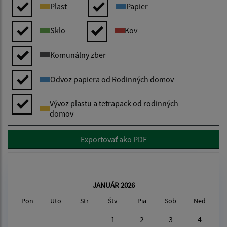
Plast
Papier
Sklo
Kov
Komunálny zber
Odvoz papiera od Rodinných domov
Vývoz plastu a tetrapack od rodinných
domov
Exportovať ako PDF
JANUÁR 2026
Pon
Uto
Str
Štv
Pia
Sob
Ned
1
2
3
4