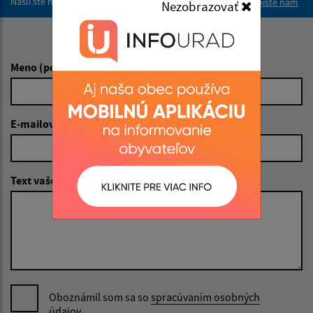
Našli ste na stránke chybu?
Napíšte nám
Nezobrazovať
Napíšte nám:
Meno (povinné)
E-mailová adresa (povinné)
Text vašej správy (povinné)
Oboznámil som sa so
spracúvaním osobných
údajov