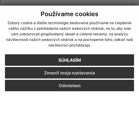
Používame cookies
Súbory cookie a ďalšie technológie sledovania používame na zlepšenie
vášho zážitku z prehliadania našich webových stránok, na to, aby sme
vám zobrazovali prispôsobený obsah a cielené reklamy, na analýzu
návštevnosti našich webových stránok a na pochopenie toho, odkiaľ naši
návštevníci prichádzajú.
SÚHLASÍM
Zmeniť moje nastavenia
Informácie o stránke:
Odmietam
Vyhlásenie o prístupnosti
Autorské práva
Ochrana osobných údajov
Navigácia:
Vytlačiť aktuálnu stránku
Mapa stránok