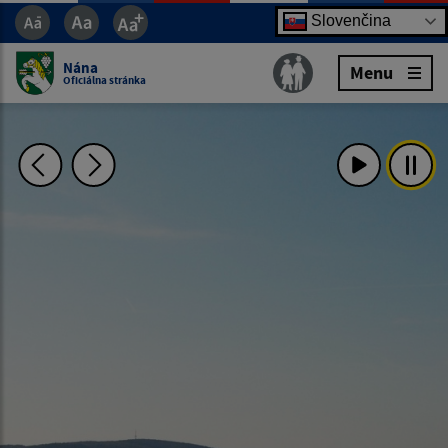
Slovenčina
Nána
Menu
Oficiálna stránka