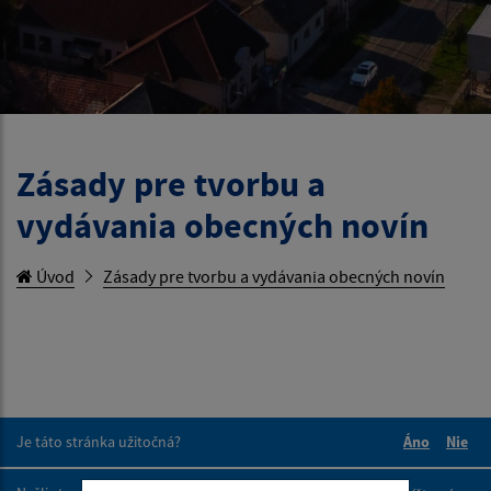
Zásady pre tvorbu a
vydávania obecných novín
Úvod
Zásady pre tvorbu a vydávania obecných novín
Je táto stránka užitočná?
Áno
Nie
Boli tieto 
Boli 