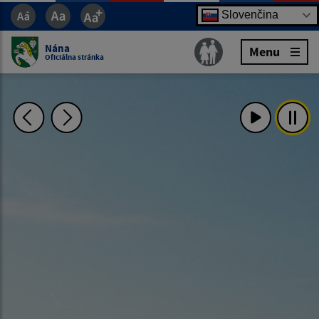
Slovenčina
Nána
Menu
Oficiálna stránka