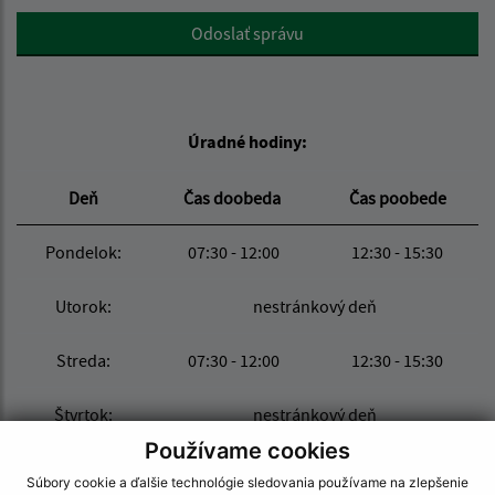
Google reCaptcha Response
Odoslať správu
Úradné hodiny:
Deň
Čas doobeda
Čas poobede
Pondelok:
07:30 - 12:00
12:30 - 15:30
Utorok:
nestránkový deň
Streda:
07:30 - 12:00
12:30 - 15:30
Štvrtok:
nestránkový deň
Používame cookies
Piatok:
07:30 - 12:00
12:30 - 15:30
Súbory cookie a ďalšie technológie sledovania používame na zlepšenie