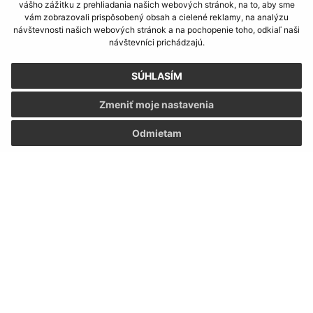
vášho zážitku z prehliadania našich webových stránok, na to, aby sme
vám zobrazovali prispôsobený obsah a cielené reklamy, na analýzu
Obedňajšia prestávka:
12:00 - 12:30
návštevnosti našich webových stránok a na pochopenie toho, odkiaľ naši
návštevníci prichádzajú.
Kontakt:
SÚHLASÍM
Obecný úrad Nána
Zmeniť moje nastavenia
Madáchova 2532/32
943 60 Nána
Odmietam
info@obecnana.sk
+421 36 285 80 31
IČO: 00800279