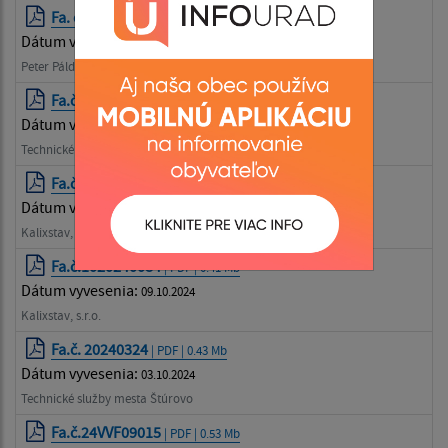
Fa. č. 24010075
| PDF | 0.45 Mb
Dátum vyvesenia:
04.11.2024
Peter Páldi, Obid
Fa.č. 20240370
| PDF | 0.41 Mb
Dátum vyvesenia:
30.10.2024
Technické služby mesta Štúrovo
Fa.č.1020240085
| PDF | 0.41 Mb
Dátum vyvesenia:
09.10.2024
Kalixstav, s.r.o.
Fa.č.1020240084
| PDF | 0.41 Mb
Dátum vyvesenia:
09.10.2024
Kalixstav, s.r.o.
Fa.č. 20240324
| PDF | 0.43 Mb
Dátum vyvesenia:
03.10.2024
Technické služby mesta Štúrovo
Fa.č.24VVF09015
| PDF | 0.53 Mb