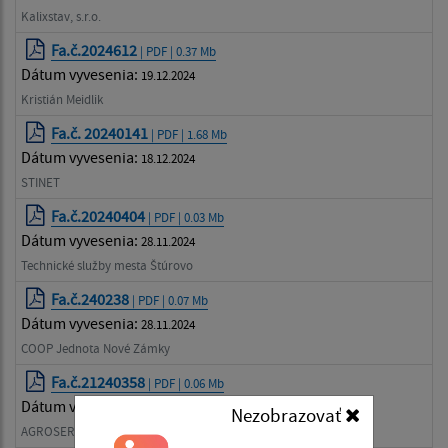
Kalixstav, s.r.o.
Fa.č.2024612
| PDF | 0.37 Mb
Dátum vyvesenia:
19.12.2024
Kristián Meidlik
Fa.č. 20240141
| PDF | 1.68 Mb
Dátum vyvesenia:
18.12.2024
STINET
Fa.č.20240404
| PDF | 0.03 Mb
Dátum vyvesenia:
28.11.2024
Technické služby mesta Štúrovo
Fa.č.240238
| PDF | 0.07 Mb
Dátum vyvesenia:
28.11.2024
COOP Jednota Nové Zámky
Fa.č.21240358
| PDF | 0.06 Mb
Dátum vyvesenia:
19.11.2024
Nezobrazovať
AGROSERVIS spol. s r.o.