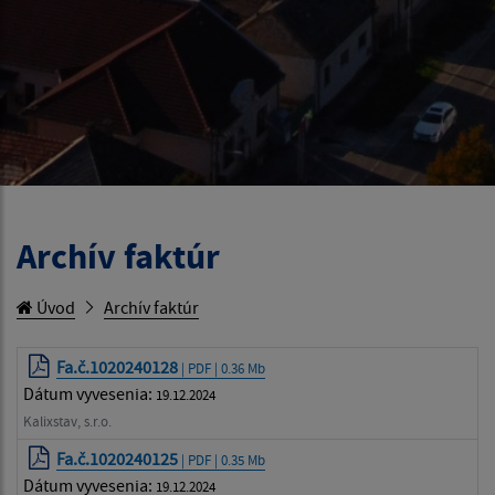
Archív faktúr
Úvod
Archív faktúr
Fa.č.1020240128
| PDF | 0.36 Mb
Dátum vyvesenia:
19.12.2024
Kalixstav, s.r.o.
Fa.č.1020240125
| PDF | 0.35 Mb
Dátum vyvesenia:
19.12.2024