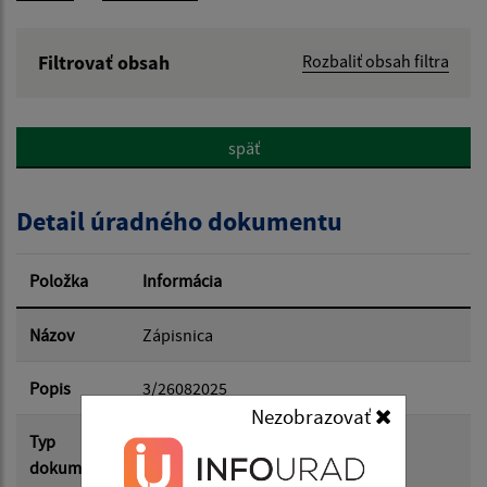
Filtrovať obsah
Rozbaliť obsah filtra
Názov:
späť
Popis:
Detail úradného dokumentu
Dátum zverejnenia od:
Položka
Informácia
Dátum zverejnenia do:
Názov
Zápisnica
Popis
3/26082025
Nezobrazovať
Filtrovať
Reset
Typ
Zasadnutia OZ
dokumentu