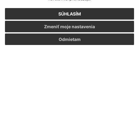
SÚHLASÍM
Zmeniť moje nastavenia
Odmietam
Informácie o stránke:
Vyhlásenie o prístupnosti
Autorské práva
Ochrana osobných údajov
Navigácia: