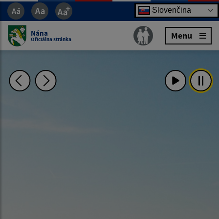
Slovenčina
Nána
Menu
Oficiálna stránka