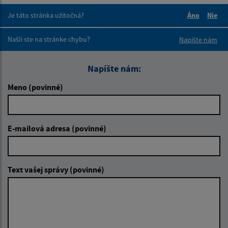
Je táto stránka užitočná?
Áno
Nie
Boli tieto 
Boli 
Našli ste na stránke chybu?
Napíšte nám
Napíšte nám:
Meno (povinné)
E-mailová adresa (povinné)
Text vašej správy (povinné)