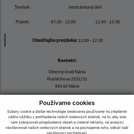
Štvrtok:
nestránkový deň
Piatok:
07:30 - 12:00
12:30 - 15:30
Obedňajšia prestávka:
12:00 - 12:30
Kontakt:
Obecný úrad Nána
Madáchova 2532/32
943 60 Nána
info@obecnana.sk
Používame cookies
+421 36 285 80 31
Súbory cookie a ďalšie technológie sledovania používame na zlepšenie
IČO: 00800279
vášho zážitku z prehliadania našich webových stránok, na to, aby sme
vám zobrazovali prispôsobený obsah a cielené reklamy, na analýzu
návštevnosti našich webových stránok a na pochopenie toho, odkiaľ naši
návštevníci prichádzajú.