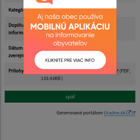
Kategória
Zápisnice OZ
Doplňujúce
informácie
Dátum
03.09.2025
zverejnenia
Prílohy
oz_-_3.zasadnutie_-_26082025.pdf
(PDF,
133.93KB )
späť
Generované portálom
Uradne.sk