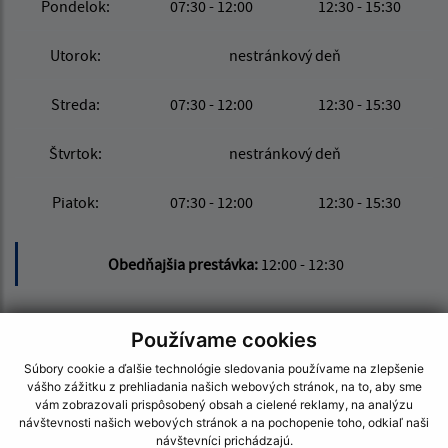
Pondelok:
07:30 - 12:00
12:30 - 15:30
Utorok:
nestránkový deň
Streda:
07:30 - 12:00
12:30 - 15:30
Štvrtok:
nestránkový deň
Piatok:
07:30 - 12:00
12:30 - 15:30
Obedňajšia prestávka:
12:00 - 12:30
Kontakt:
Používame cookies
Obecný úrad Nána
Súbory cookie a ďalšie technológie sledovania používame na zlepšenie
vášho zážitku z prehliadania našich webových stránok, na to, aby sme
Madáchova 2532/32
vám zobrazovali prispôsobený obsah a cielené reklamy, na analýzu
943 60 Nána
návštevnosti našich webových stránok a na pochopenie toho, odkiaľ naši
návštevníci prichádzajú.