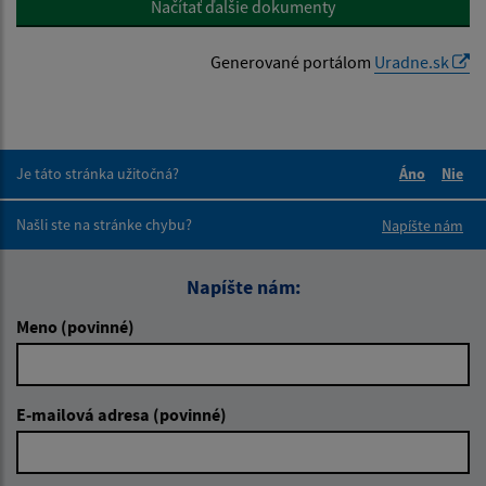
Načítať ďalšie dokumenty
Generované portálom
Uradne.sk
Je táto stránka užitočná?
Áno
Nie
Boli tieto 
Boli 
Našli ste na stránke chybu?
Napíšte nám
Napíšte nám:
Meno (povinné)
E-mailová adresa (povinné)