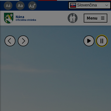
Slovenčina
Nána
Menu
Oficiálna stránka