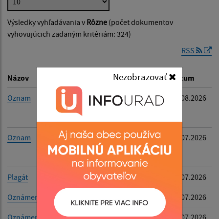
Výsledky vyhľadávania v
Rôzne
(počet dokumentov
Dátum zverejnenia od:
vyhovujúcich zadaným kritériám: 324)
RSS
Dátum zverejnenia do:
Nezobrazovať
Názov
Popis
Dátum
Oznam
Západoslovenská
06.08.2026
vodárenská
Filtrovať
Reset
spoločnosť, a.s.
Oznam
Západoslovenská
30.07.2026
vodárenská
spoločnosť a.s.
Plagát
Farma u Flaškov
27.07.2026
Oznámenie - fytoplazma
-
21.07.2026
Oznámenie Slovenskej
-
21.07.2026