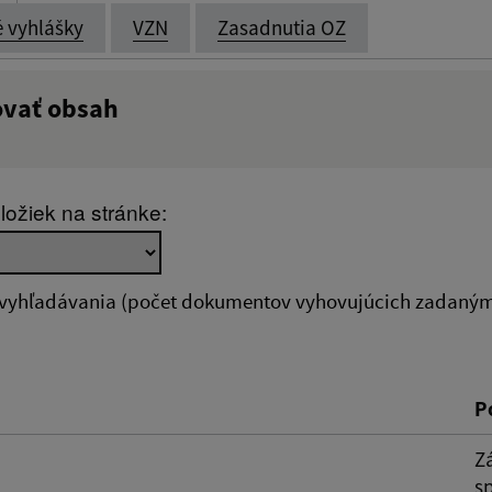
é vyhlášky
VZN
Zasadnutia OZ
ovať obsah
:
Popis:
ložiek na stránke:
zverejnenia do:
 vyhľadávania (počet dokumentov vyhovujúcich zadaným 
ovať
P
Z
sp