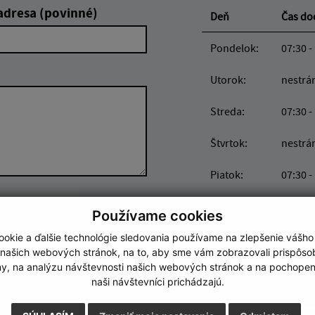
adresa (povinné)
Deň
Čas d
Pondelok:
07:30 -
Utorok:
nestrá
Streda:
07:30 -
Štvrtok:
nestrá
Piatok:
07:30 -
Google reCaptcha Response
Odoslať správu
Používame cookies
Obedňajšia prestáv
okie a ďalšie technológie sledovania používame na zlepšenie vášho
 našich webových stránok, na to, aby sme vám zobrazovali prispôs
my, na analýzu návštevnosti našich webových stránok a na pochopeni
naši návštevníci prichádzajú.