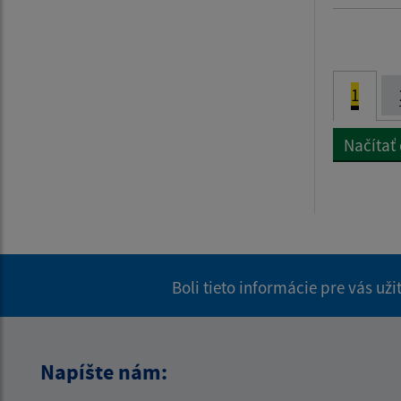
1
Načítať
Boli tieto informácie pre vás už
Napíšte nám: