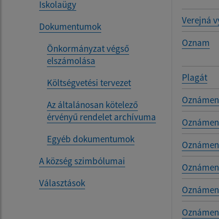
Iskolaügy
Verejná v
Dokumentumok
Oznam
Önkormányzat végső
elszámolása
Plagát
Költségvetési tervezet
Oznámeni
Az általánosan kötelező
érvényű rendelet archívuma
Oznámeni
Egyéb dokumentumok
Oznámenie
A község szimbólumai
Oznámenie
Választások
Oznámen
Oznámenie