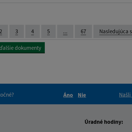
2
3
4
5
...
67
Nasledujúca 
 ďalšie dokumenty
itočné?
Našli
Áno
Nie
Boli tieto informácie pre 
Boli tieto informáci
Úradné hodiny: