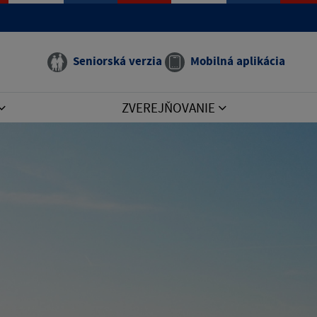
e manual that corresponds to your MariaDB server version
Seniorská verzia
Mobilná aplikácia
ZVEREJŇOVANIE