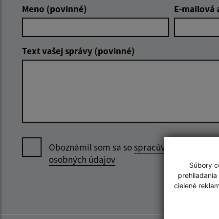
Meno (povinné)
E-mailová 
Text vašej správy (povinné)
Oboznámil som sa so
spracúvaním
osobných údajov
Súbory co
prehliadania
cielené rekla