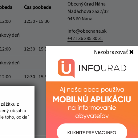
Obecný úrad Nána
oobeda
Čas poobede
Madáchova 2532/32
943 60 Nána
 12:00
12:30 - 15:30
info@obecnana.sk
nkový deň
+421 36 285 80 31
 12:00
12:30 - 15:30
IČO: 00800279
Nezobrazovať
nkový deň
 12:00
12:30 - 15:30
ka:
12:00 - 12:30
 zážitku z
obený obsah a
e toho, odkiaľ