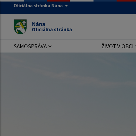
Oficiálna stránka Nána
ERROR:
You have an error in your SQL syntax; check th
desc' at line 1!
Nána
ERROR No:
1064
Oficiálna stránka
SAMOSPRÁVA
ŽIVOT V OBCI