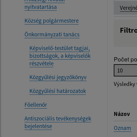
nyitvatartása
Verejn
Község polgármestere
Filtr
Önkormányzati tanács
Názov
Képviselő-testület tagjai,
bizottságok, a képviselők
Počet po
részvétele
Dátum 
Közgyűlési jegyzőkönyv
Výsledky
Közgyűlési határozatok
Filtr
Főellenőr
Názov
Antiszociális tevékenységek
bejelentése
Oznam