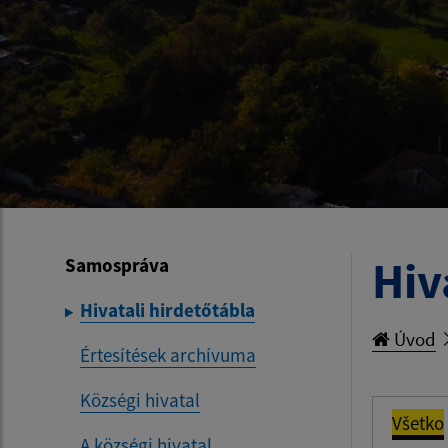
Hiv
Samospráva
Hivatali hirdetőtábla
Úvod
Értesítések archívuma
Községi hivatal
Všetko
A községi hivatal