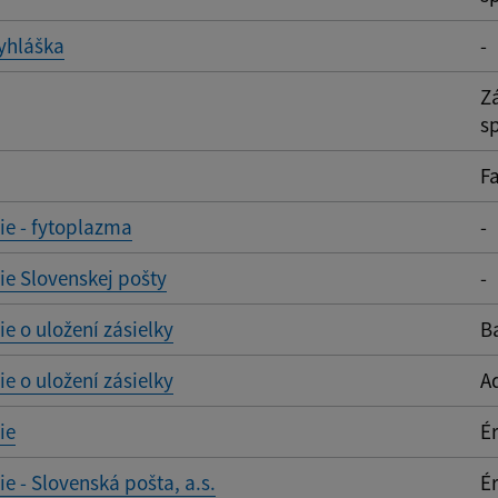
yhláška
-
Z
sp
F
e - fytoplazma
-
e Slovenskej pošty
-
 o uložení zásielky
B
 o uložení zásielky
A
ie
Ér
 - Slovenská pošta, a.s.
Ér