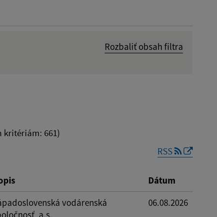
Rozbaliť obsah filtra
Dátum zverejnenia od:
kritériám: 661)
RSS
Reset
opis
Dátum
ápadoslovenská vodárenská
06.08.2026
oločnosť, a.s.