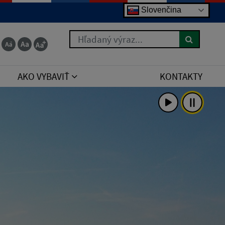
Slovenčina
 for the right syntax to use near 'order by poradie
Hľadaný výraz...
AKO VYBAVIŤ
KONTAKTY