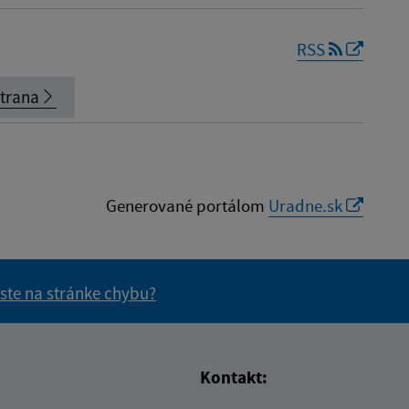
RSS
strana
Generované portálom
Uradne.sk
 ste na stránke chybu?
vás užitočné?
e pre vás užitočné?
Kontakt: