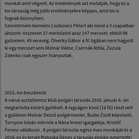
munkát amit végzett. Az eredmények azt mutatják, hogy ez a
kis társaság még jobb eredményekre képpes, amit be is
fognak bizonyítani.
Szeretmném kiemelni Liszkovics Pétert aki mind a 3 csapatban
játszott- összesen 37 mérkőzést azaz 147 mecsset, ebből 98
győzelem, 49 vereség. Ölvecky Gábor a IV. ligában nem hagyott
ki egy mecsset sem.Molnár Viktor, Csernák Attila, Zuzula
Zdenko csak egyszer hiányoztak.
2015. évi beszámoló
A nánai asztalitenisz klub polgári társulás 2016. jánuár 6.-án
megtartotta évzáró gyűlését. A tagságon kívül (16 fő) részt vett
a gyűlésen Molnár Dezső polgármester, Budai Zsolt képviselő,
Tornyosi István mérnök a Nána Invest igazgatója, Kristóf
Ferenc válalkozó . A polgári társulás egész éves munkáját és a
2016-os év tervét Matuska Dénes a társulás elnöke ismertette: