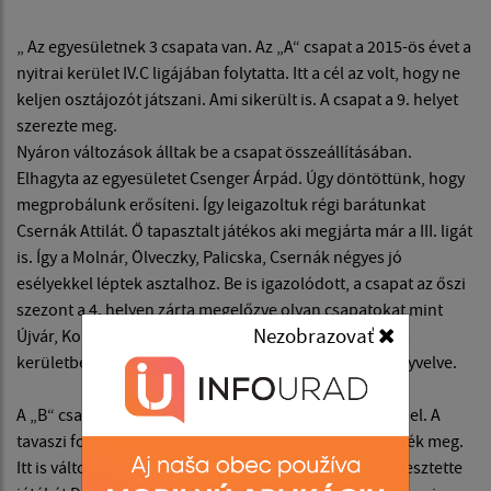
„ Az egyesületnek 3 csapata van. Az „A“ csapat a 2015-ös évet a
nyitrai kerület IV.C ligájában folytatta. Itt a cél az volt, hogy ne
keljen osztájozót játszani. Ami sikerült is. A csapat a 9. helyet
szerezte meg.
Nyáron változások álltak be a csapat összeállításában.
Elhagyta az egyesületet Csenger Árpád. Úgy döntöttünk, hogy
megprobálunk erősíteni. Így leigazoltuk régi barátunkat
Csernák Attilát. Ő tapasztalt játékos aki megjárta már a III. ligát
is. Így a Molnár, Ölveczky, Palicska, Csernák négyes jó
esélyekkel léptek asztalhoz. Be is igazolódott, a csapat az őszi
szezont a 4. helyen zárta megelőzve olyan csapatokat mint
Nezobrazovať
Újvár, Komárom, Surány, Besenyő akik a járásban és a
kerületben is pinpong nagyhatalomnak vannak elkönyvelve.
A „B“ csapatunk a járási bajnokság V. ligájában szerepel. A
tavaszi fordulókban jól szerepeltek a 8. helyet szerezték meg.
Itt is változások voltak a nyár folyamán. 1 évre felfüggesztette