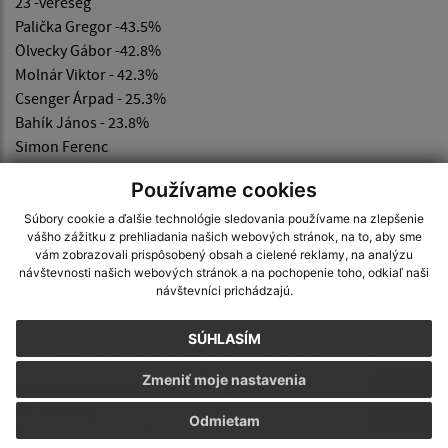
23 -vereség
Palička Gregor -43.5%
Ölvecky Gábor -42.8%
Molnár Viktor - 42.3%
Csenger Árpad - 25.3%
Bahík János - 23.8%
Simon Ferenc
Kostanko Lászlo
Používame cookies
Matuska Dénes
Toth Lászlo
Súbory cookie a ďalšie technológie sledovania používame na zlepšenie
vášho zážitku z prehliadania našich webových stránok, na to, aby sme
vám zobrazovali prispôsobený obsah a cielené reklamy, na analýzu
návštevnosti našich webových stránok a na pochopenie toho, odkiaľ naši
návštevníci prichádzajú.
SÚHLASÍM
Nána „B“ - a járás. bajn. V. ligájában a 9. helyet szerezte meg.
Zmeniť moje nastavenia
22 lejátszott mérkőzésből – 9 – győzelem
13 - vereség
Odmietam
Molnár Viktor - 87.5%