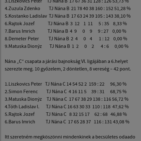
3.Liszkovics Peter TJ Nána B 17 67 36 31 128 : 126 53,73 %
4.Zuzula Zdenko TJ Nána B 21 78 40 38 160 : 152 51,28 %
5.Kostanko Ladislav TJ Nána B 17 63 24 39 105 : 143 38,10 %
6.Rajtok Jozef TJ Nána B 3 12 1 11 5 : 35 8,33 %
7.Barus Imrich TJ Nána B 4 9 0 9 9 : 27 0,00 %
8.Demeter Peter TJ Nána B 2 4 0 4 1 : 12 0,00 %
9.Matuska Dionýz TJ Nána B 1 2 0 2 4 : 6 0,00 %
Nána „C“ csapata a járási bajnokság VI. ligájában a 6.helyet
szerezte meg. 10 győzelem, 2 döntetlen, 8 vereség – 42 pont.
1.Liszkovics Peter TJ Nána C 14 54 52 2 159 : 22 96,30 %
2.Simon Ferenc TJ Nána C 4 16 11 5 39 : 31 68,75 %
3.Matuska Dionýz TJ Nána C 17 67 38 29 138 : 116 56,72 %
4.Tóth Ladislav I. TJ Nána C 16 63 30 33 110 : 118 47,62 %
5.Rajtok Jozef TJ Nána C 8 32 15 17 62 : 68 46,88 %
6.Barus Imrich TJ Nána C 17 65 28 37 116 : 131 43,08 %
Itt szeretném megköszönni mindenkinek a becsületes odaado