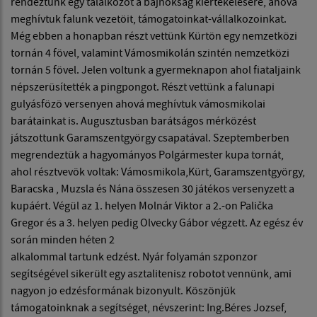
rendeztünk egy találkozot a bajnokság kiértékelésére, ahová
meghívtuk falunk vezetöit, támogatoinkat-vállalkozoinkat.
Még ebben a honapban részt vettünk Kürtön egy nemzetközi
tornán 4 fövel, valamint Vámosmikolán szintén nemzetközi
tornán 5 fövel. Jelen voltunk a gyermeknapon ahol fiataljaink
népszerüsítették a pingpongot. Részt vettünk a falunapi
gulyásfözö versenyen ahová meghívtuk vámosmikolai
barátainkat is. Augusztusban barátságos mérközést
játszottunk Garamszentgyörgy csapatával. Szeptemberben
megrendeztük a hagyományos Polgármester kupa tornát,
ahol résztvevök voltak: Vámosmikola,Kürt, Garamszentgyörgy,
Baracska , Muzsla és Nána összesen 30 játékos versenyzett a
kupáért. Végül az 1. helyen Molnár Viktor a 2.-on Palička
Gregor és a 3. helyen pedig Olvecky Gábor végzett. Az egész év
során minden héten 2
alkalommal tartunk edzést. Nyár folyamán szponzor
segítségével sikerült egy asztalitenisz robotot vennünk, ami
nagyon jo edzésformának bizonyult. Köszönjük
támogatoinknak a segítséget, névszerint: Ing.Béres Jozsef,