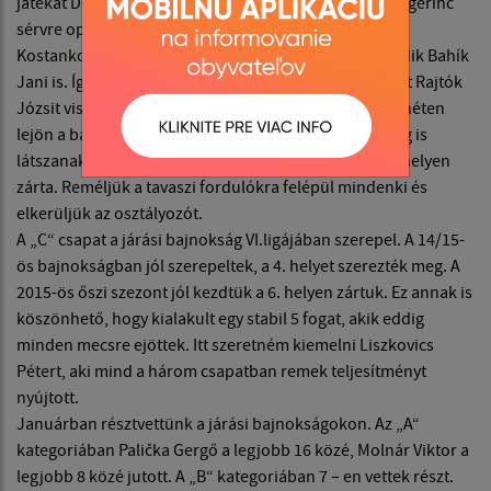
játékát Demeter Péter. Sajnos Mészáros Krisztiánt hátgerinc
sérvre operálták így az őszi szezont kihagyta. Közben
Kostanko László is lebetegedett. Betegséggel küszködik Bahík
Jani is. Így hát úgy döntöttünk, hogy régi játékosunkat Rajtók
Józsit vissza igazoljuk. Ő Losoncon lakik, de minden héten
lejön a bajnoki mecsre. Sajnos ezek a betegségek meg is
látszanak a csapat eredményein. Az őszi szezont a 9. helyen
zárta. Reméljük a tavaszi fordulókra felépül mindenki és
elkerüljük az osztályozót.
A „C“ csapat a járási bajnokság VI.ligájában szerepel. A 14/15-
ös bajnokságban jól szerepeltek, a 4. helyet szerezték meg. A
2015-ös őszi szezont jól kezdtük a 6. helyen zártuk. Ez annak is
köszönhető, hogy kialakult egy stabil 5 fogat, akik eddig
minden mecsre ejöttek. Itt szeretném kiemelni Liszkovics
Pétert, aki mind a három csapatban remek teljesítményt
nyújtott.
Januárban résztvettünk a járási bajnokságokon. Az „A“
kategoriában Palička Gergő a legjobb 16 közé, Molnár Viktor a
legjobb 8 közé jutott. A „B“ kategoriában 7 – en vettek részt.