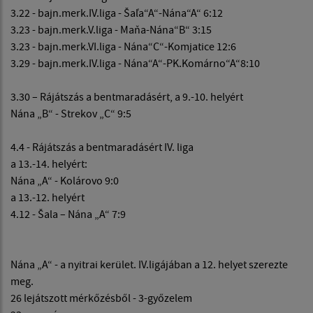
3.22 - bajn.merk.IV.liga - Šaľa“A“-Nána“A“ 6:12
3.23 - bajn.merk.V.liga - Maňa-Nána“B“ 3:15
3.23 - bajn.merk.VI.liga - Nána“C“-Komjatice 12:6
3.29 - bajn.merk.IV.liga - Nána“A“-PK.Komárno“A“8:10
3.30 – Rájátszás a bentmaradásért, a 9.-10. helyért
Nána „B“ - Strekov „C“ 9:5
4.4 - Rájátszás a bentmaradásért IV. liga
a 13.-14. helyért:
Nána „A“ - Kolárovo 9:0
a 13.-12. helyért
4.12 - Šala – Nána „A“ 7:9
Nána „A“ - a nyitrai kerület. IV.ligájában a 12. helyet szerezte
meg.
26 lejátszott mérkőzésből - 3-győzelem