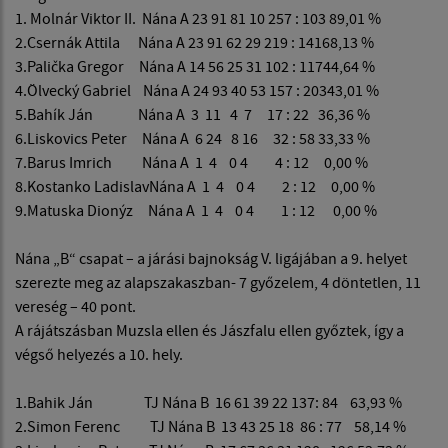
1. Molnár Viktor II. Nána A 23 91 81 10 257 : 103 89,01 %
2.Csernák Attila Nána A 23 91 62 29 219 : 14168,13 %
3.Palička Gregor Nána A 14 56 25 31 102 : 11744,64 %
4.Ölvecký Gabriel Nána A 24 93 40 53 157 : 20343,01 %
5.Bahík Ján Nána A 3 11 4 7 17 : 22 36,36 %
6.Liskovics Peter Nána A 6 24 8 16 32 : 58 33,33 %
7.Barus Imrich Nána A 1 4 0 4 4 : 12 0,00 %
8.Kostanko LadislavNána A 1 4 0 4 2 : 12 0,00 %
9.Matuska Dionýz Nána A 1 4 0 4 1 : 12 0,00 %
Nána „B“ csapat – a járási bajnokság V. ligájában a 9. helyet
szerezte meg az alapszakaszban- 7 győzelem, 4 döntetlen, 11
vereség – 40 pont.
A rájátszásban Muzsla ellen és Jászfalu ellen győztek, így a
végső helyezés a 10. hely.
1.Bahik Ján TJ Nána B 16 61 39 22 137: 84 63,93 %
2.Simon Ferenc TJ Nána B 13 43 25 18 86 : 77 58,14 %