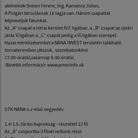
alelnökök-Simon Ferenc, Ing. Kamanca Július.
A Polgári társulásnak 16 tagja van. Három csapattal
képviseljük falunkat.
Az „A“ csapat a nitrai kerület IV.C ligában, a „B“ csapat az újvári
járás V.ligában a „C“ csapat pedig a VI.ligában szerepel.
Hazai mérkőzéseinket a NÁNA INVEST területén található
tornateremben játszuk, szombatonként
17.00-órától,vasárnap 9.30-órától.
Bővebb információ: www.pinecinfo.sk
STK NÁNA o.z-első negyedév
1.4-1.5-Járási bajnokság - részvétel 12 fő
Az „A“ csoportba 3 fővel vettünk részt