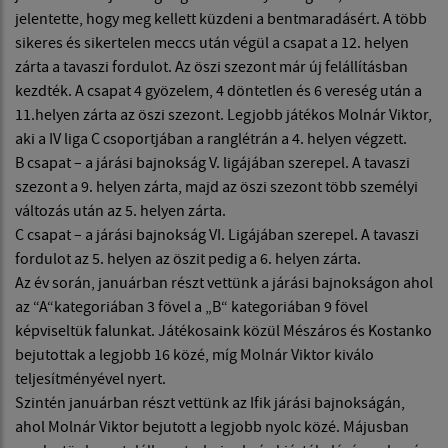
jelentette, hogy meg kellett küzdeni a bentmaradásért. A több
sikeres és sikertelen meccs után végül a csapat a 12. helyen
zárta a tavaszi fordulot. Az öszi szezont már új felállításban
kezdték. A csapat 4 gyözelem, 4 döntetlen és 6 vereség után a
11.helyen zárta az öszi szezont. Legjobb játékos Molnár Viktor,
aki a IV liga C csoportjában a ranglétrán a 4. helyen végzett.
B csapat – a járási bajnokság V. ligájában szerepel. A tavaszi
szezont a 9. helyen zárta, majd az öszi szezont több személyi
változás után az 5. helyen zárta.
C csapat – a járási bajnokság VI. Ligájában szerepel. A tavaszi
fordulot az 5. helyen az öszit pedig a 6. helyen zárta.
Az év során, januárban részt vettünk a járási bajnokságon ahol
az “A“kategoriában 3 fövel a „B“ kategoriában 9 fövel
képviseltük falunkat. Játékosaink közül Mészáros és Kostanko
bejutottak a legjobb 16 közé, míg Molnár Viktor kiválo
teljesítményével nyert.
Szintén januárban részt vettünk az Ifik járási bajnokságán,
ahol Molnár Viktor bejutott a legjobb nyolc közé. Májusban