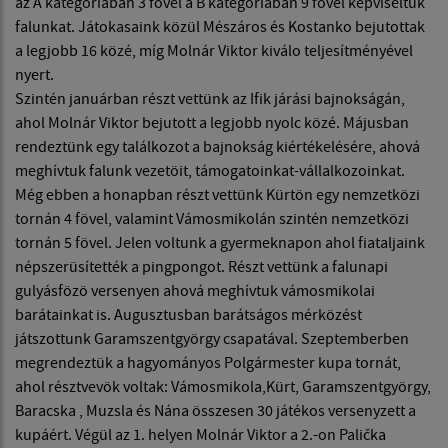
az A kategoriában 3 fövel a B kategoriában 9 fövel képviseltük
falunkat. Játokasaink közül Mészáros és Kostanko bejutottak
a legjobb 16 közé, míg Molnár Viktor kiválo teljesítményével
nyert.
Szintén januárban részt vettünk az Ifik járási bajnokságán,
ahol Molnár Viktor bejutott a legjobb nyolc közé. Májusban
rendeztünk egy találkozot a bajnokság kiértékelésére, ahová
meghívtuk falunk vezetöit, támogatoinkat-vállalkozoinkat.
Még ebben a honapban részt vettünk Kürtön egy nemzetközi
tornán 4 fövel, valamint Vámosmikolán szintén nemzetközi
tornán 5 fövel. Jelen voltunk a gyermeknapon ahol fiataljaink
népszerüsítették a pingpongot. Részt vettünk a falunapi
gulyásfözö versenyen ahová meghívtuk vámosmikolai
barátainkat is. Augusztusban barátságos mérközést
játszottunk Garamszentgyörgy csapatával. Szeptemberben
megrendeztük a hagyományos Polgármester kupa tornát,
ahol résztvevök voltak: Vámosmikola,Kürt, Garamszentgyörgy,
Baracska , Muzsla és Nána összesen 30 játékos versenyzett a
kupáért. Végül az 1. helyen Molnár Viktor a 2.-on Palička