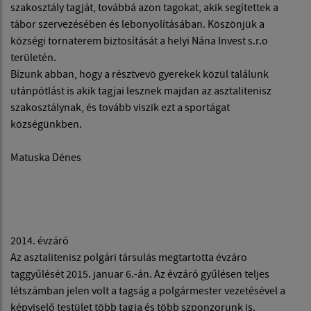
szakosztály tagját, továbbá azon tagokat, akik segítettek a
tábor szervezésében és lebonyolításában. Köszönjük a
községi tornaterem biztosítását a helyi Nána Invest s.r.o
területén.
Bízunk abban, hogy a résztvevö gyerekek közül találunk
utánpótlást is akik tagjai lesznek majdan az asztalitenisz
szakosztálynak, és tovább viszik ezt a sportágat
községünkben.
Matuska Dénes
2014. évzáró
Az asztalitenisz polgári társulás megtartotta évzáro
taggyűlését 2015. januar 6.-án. Az évzáró gyűlésen teljes
létszámban jelen volt a tagság a polgármester vezetésével a
képviselő testület több tagja és több szponzorunk is.