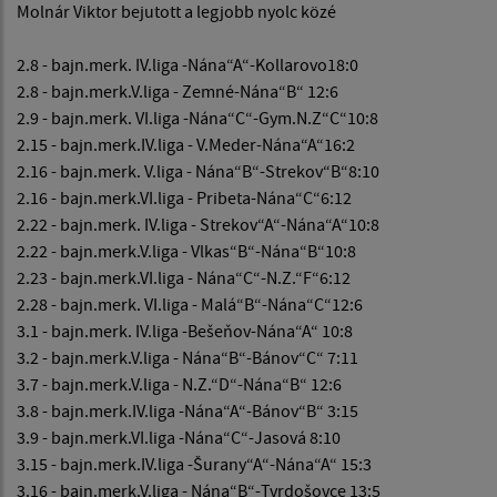
Molnár Viktor bejutott a legjobb nyolc közé
2.8 - bajn.merk. IV.liga -Nána“A“-Kollarovo18:0
2.8 - bajn.merk.V.liga - Zemné-Nána“B“ 12:6
2.9 - bajn.merk. VI.liga -Nána“C“-Gym.N.Z“C“10:8
2.15 - bajn.merk.IV.liga - V.Meder-Nána“A“16:2
2.16 - bajn.merk. V.liga - Nána“B“-Strekov“B“8:10
2.16 - bajn.merk.VI.liga - Pribeta-Nána“C“6:12
2.22 - bajn.merk. IV.liga - Strekov“A“-Nána“A“10:8
2.22 - bajn.merk.V.liga - Vlkas“B“-Nána“B“10:8
2.23 - bajn.merk.VI.liga - Nána“C“-N.Z.“F“6:12
2.28 - bajn.merk. VI.liga - Malá“B“-Nána“C“12:6
3.1 - bajn.merk. IV.liga -Bešeňov-Nána“A“ 10:8
3.2 - bajn.merk.V.liga - Nána“B“-Bánov“C“ 7:11
3.7 - bajn.merk.V.liga - N.Z.“D“-Nána“B“ 12:6
3.8 - bajn.merk.IV.liga -Nána“A“-Bánov“B“ 3:15
3.9 - bajn.merk.VI.liga -Nána“C“-Jasová 8:10
3.15 - bajn.merk.IV.liga -Šurany“A“-Nána“A“ 15:3
3.16 - bajn.merk.V.liga - Nána“B“-Tvrdošovce 13:5