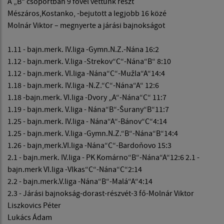
A „B“ csoportban 9 fővel vettünk részt
Mészáros,Kostanko, -bejutott a legjobb 16 közé
Molnár Viktor – megnyerte a járási bajnokságot
1.11 - bajn.merk. IV.liga -Gymn.N.Z.-Nána 16:2
1.12 - bajn.merk. V.liga -Strekov“C“-Nána“B“ 8:10
1.12 - bajn.merk. VI.liga -Nána“C“-Mužla“A“14:4
1.18 - bajn.merk. IV.liga -N.Z.“C“-Nána“A“ 12:6
1.18 -bajn.merk. VI.liga -Dvory „A“-Nána“C“ 11:7
1.19 - bajn.merk. V.liga - Nána“B“-Šurany“B“11:7
1.25 - bajn.merk. IV.liga - Nána“A“-Bánov“C“4:14
1.25 - bajn.merk. V.liga -Gymn.N.Z.“B“-Nána“B“14:4
1.26 - bajn,merk.VI.liga -Nána“C“-Bardoňovo 15:3
2.1 - bajn.merk. IV.liga - PK Komárno“B“-Nána“A“12:6 2.1 -
bajn.merk VI.liga -Vlkas“C“-Nána“C“2:14
2.2 - bajn.merk.V.liga -Nána“B“-Malá“A“4:14
2.3 - Járási bajnokság-dorast-részvét-3 fő-Molnár Viktor
Liszkovics Péter
Lukács Ádam