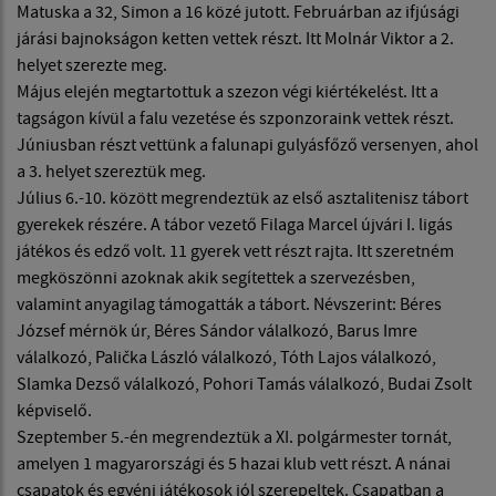
Matuska a 32, Simon a 16 közé jutott. Februárban az ifjúsági
járási bajnokságon ketten vettek részt. Itt Molnár Viktor a 2.
helyet szerezte meg.
Május elején megtartottuk a szezon végi kiértékelést. Itt a
tagságon kívül a falu vezetése és szponzoraink vettek részt.
Júniusban részt vettünk a falunapi gulyásfőző versenyen, ahol
a 3. helyet szereztük meg.
Július 6.-10. között megrendeztük az első asztalitenisz tábort
gyerekek részére. A tábor vezető Filaga Marcel újvári I. ligás
játékos és edző volt. 11 gyerek vett részt rajta. Itt szeretném
megköszönni azoknak akik segítettek a szervezésben,
valamint anyagilag támogatták a tábort. Névszerint: Béres
József mérnök úr, Béres Sándor válalkozó, Barus Imre
válalkozó, Palička László válalkozó, Tóth Lajos válalkozó,
Slamka Dezső válalkozó, Pohori Tamás válalkozó, Budai Zsolt
képviselő.
Szeptember 5.-én megrendeztük a XI. polgármester tornát,
amelyen 1 magyarországi és 5 hazai klub vett részt. A nánai
csapatok és egyéni játékosok jól szerepeltek. Csapatban a