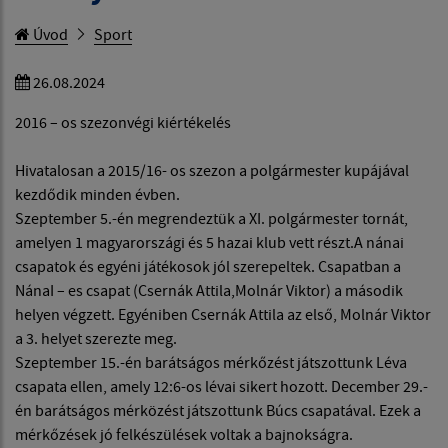
Úvod
Sport
26.08.2024
2016 – os szezonvégi kiértékelés
Hivatalosan a 2015/16- os szezon a polgármester kupájával
kezdődik minden évben.
Szeptember 5.-én megrendeztük a XI. polgármester tornát,
amelyen 1 magyarországi és 5 hazai klub vett részt.A nánai
csapatok és egyéni játékosok jól szerepeltek. Csapatban a
NánaI – es csapat (Csernák Attila,Molnár Viktor) a második
helyen végzett. Egyéniben Csernák Attila az első, Molnár Viktor
a 3. helyet szerezte meg.
Szeptember 15.-én barátságos mérkőzést játszottunk Léva
csapata ellen, amely 12:6-os lévai sikert hozott. December 29.-
én barátságos mérközést játszottunk Búcs csapatával. Ezek a
mérkőzések jó felkészülések voltak a bajnokságra.