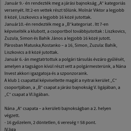
Január 9.- én rendezték meg a járási bajnokság „A“ kategoriás
versenyét. Itt 2-en vettek részt tőlünk. Molnár Viktor a legjobb
8 közé, Liszkovics a legjobb 16 közé jutottak.
Január10.-én rendezték meg a „B“kategoriat . Itt 7-en
képviselték a klubott, a csoportbol továbbjutottak : Liszkovics,
Zuzula, Simon és Bahík János a legjobb 16 közé jutott.
Párosban Matuska,Kostanko – a 16, Simon, Zuzula: Bahík,
Liszkovics a 8 közé jutottak.
Január 6.-án megtatrtottuk a polgári társulás évzáro gyűlését,
amelyen a tagságon kívül részt vett a polgármesterünk, a Nána
Invest akkori igazgatoja és a szponzoraink.
A klub 1 csapattal képviseltette magát a nyitrai kerület „C“
csoportjában, a „B“ csapat a járási bajnokság V. ligájában, a
„C“ csapat a VI.ligában.
Nána „A“ csapata – a kerületi bajnokságban a 2. helyen
végzett.
- 16 győzelem, 2 döntetlen, 6 vereség = 58 pont.
IV.liga