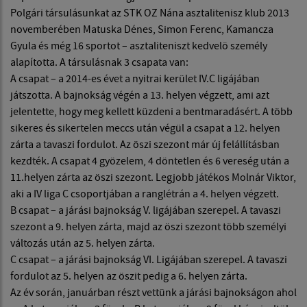
Polgári társulásunkat az STK OZ Nána asztalitenisz klub 2013
novemberében Matuska Dénes, Simon Ferenc, Kamancza
Gyula és még 16 sportot – asztaliteniszt kedvelö személy
alapította. A társulásnak 3 csapata van:
A csapat – a 2014-es évet a nyitrai kerület IV.C ligájában
játszotta. A bajnokság végén a 13. helyen végzett, ami azt
jelentette, hogy meg kellett küzdeni a bentmaradásért. A több
sikeres és sikertelen meccs után végül a csapat a 12. helyen
zárta a tavaszi fordulot. Az öszi szezont már új felállításban
kezdték. A csapat 4 gyözelem, 4 döntetlen és 6 vereség után a
11.helyen zárta az öszi szezont. Legjobb játékos Molnár Viktor,
aki a IV liga C csoportjában a ranglétrán a 4. helyen végzett.
B csapat – a járási bajnokság V. ligájában szerepel. A tavaszi
szezont a 9. helyen zárta, majd az öszi szezont több személyi
változás után az 5. helyen zárta.
C csapat – a járási bajnokság VI. Ligájában szerepel. A tavaszi
fordulot az 5. helyen az öszit pedig a 6. helyen zárta.
Az év során, januárban részt vettünk a járási bajnokságon ahol