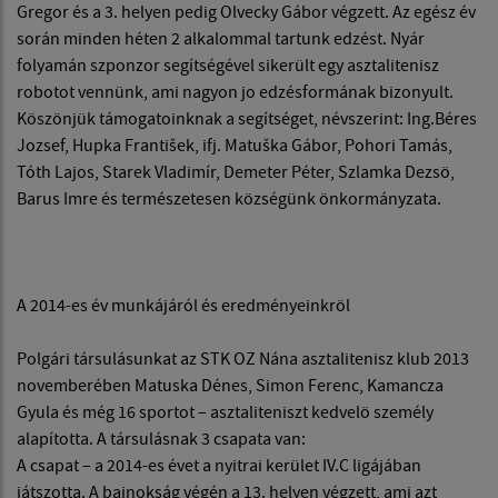
Gregor és a 3. helyen pedig Olvecky Gábor végzett. Az egész év
során minden héten 2 alkalommal tartunk edzést. Nyár
folyamán szponzor segítségével sikerült egy asztalitenisz
robotot vennünk, ami nagyon jo edzésformának bizonyult.
Köszönjük támogatoinknak a segítséget, névszerint: Ing.Béres
Jozsef, Hupka František, ifj. Matuška Gábor, Pohori Tamás,
Tóth Lajos, Starek Vladimír, Demeter Péter, Szlamka Dezsö,
Barus Imre és természetesen községünk önkormányzata.
A 2014-es év munkájáról és eredményeinkröl
Polgári társulásunkat az STK OZ Nána asztalitenisz klub 2013
novemberében Matuska Dénes, Simon Ferenc, Kamancza
Gyula és még 16 sportot – asztaliteniszt kedvelö személy
alapította. A társulásnak 3 csapata van:
A csapat – a 2014-es évet a nyitrai kerület IV.C ligájában
játszotta. A bajnokság végén a 13. helyen végzett, ami azt