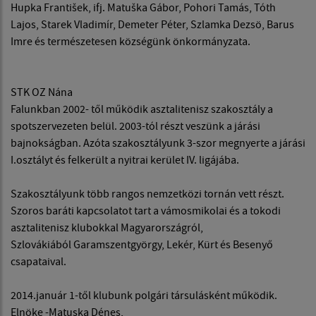
Hupka František, ifj. Matuška Gábor, Pohori Tamás, Tóth
Lajos, Starek Vladimír, Demeter Péter, Szlamka Dezsö, Barus
Imre és természetesen községünk önkormányzata.
STK OZ Nána
Falunkban 2002- től működik asztalitenisz szakosztály a
spotszervezeten belül. 2003-tól részt veszünk a járási
bajnokságban. Azóta szakosztályunk 3-szor megnyerte a járási
I.osztályt és felkerült a nyitrai kerület IV. ligájába.
Szakosztályunk több rangos nemzetközi tornán vett részt.
Szoros baráti kapcsolatot tart a vámosmikolai és a tokodi
asztalitenisz klubokkal Magyarországról,
Szlovákiából Garamszentgyörgy, Lekér, Kürt és Besenyő
csapataival.
2014.január 1-től klubunk polgári társulásként működik.
Elnöke -Matuska Dénes,