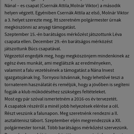
NánaI – es csapat (Csernák Attila,Molnár Viktor) a második
helyen végzett. Egyéniben Csernák Attila az első, Molnár Viktor
a 3. helyet szerezte meg. Itt szeretném polgármester úrnak
megköszönni az anyagi támogatást.
Szeptember 15.-én barátságos mérkőzést játszottunk Léva
csapata ellen. December 29.-én barátságos mérközést
játszottunk Búcs csapatával.
Végezetül engedjék meg, hogy megköszönjem mindenkinek az
egész éves munkát, ami meglátszik az eredményeken,
valamint a falu vezetésének a támogatást a Nána Invest
igazgatojának Ing. Tornyosi Istvánnak, hogy lehetővé teszi a
tornaterem használatát és reméljük, hogy a jövőben is segíteni
fogják a klub működéséhez szükséges feltételeket.
Most egy pár szóval ismertetném a 2016-os év tervezetét.
A csapatok részéről a minél jobb helyezések elérése a cél.
Részt veszünk a falunapon. Meg szeretnénk rendezni a II.
asztalitenisz tábort. Szeptember eljén megrendezzük a XII.
polgármester tornát. Több barátságos mérkőzést szervezünk.