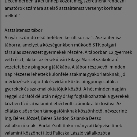
Decemberben a két ünnep között meg szeretnénk rendezni
amatőrök számára az első asztalitenisz versenyt korhatár
nélkül.“
Asztalitenisz tábor
A nyári szünidö elsö hetében került sor az 1. Asztalitenisz
táborra, amelyet a községünkben müködö STK polgári
társulás szervezett gyermekek részére. A táborban 12 gyermek
vett részt, akiket az érsekújvári Filaga Marcel szakoktató
vezetett be a pingpong játékába. A tábor résztvevöi minden
nap részesei lehettek különféle szakmai gyakorlatoknak, jó
mérközések zajlottak és vidám közös pingpongcsaták a
gyerekek és szakmai oktatójuk között. A hét minden napján
reggel 8 órától délután négy óráig foglalkozhattak a gyerekek,
közben tízórai valamint ebéd volt számukra biztosítva. Az
ellátás elsösorban támogatóinknak köszönhetö, névszerint:
Ing. Béres József, Béres Sándor, Szlamka Dezsö
vállalkozóknak , Budai Zsolt önkormányzati képviselönek
valamint köszönet illeti Palicska László vállalkozót a