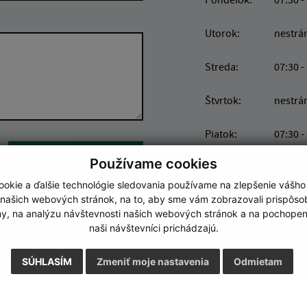
Utorok:
nestrá
Streda:
07:30 -
Štvrtok:
nestrá
Piatok:
07:30 -
Google reCaptcha Response
Odoslať správu
Používame cookies
Obedňajšia prestáv
okie a ďalšie technológie sledovania používame na zlepšenie vášho
 našich webových stránok, na to, aby sme vám zobrazovali prispôs
my, na analýzu návštevnosti našich webových stránok a na pochopeni
naši návštevníci prichádzajú.
SÚHLASÍM
Zmeniť moje nastavenia
Odmietam