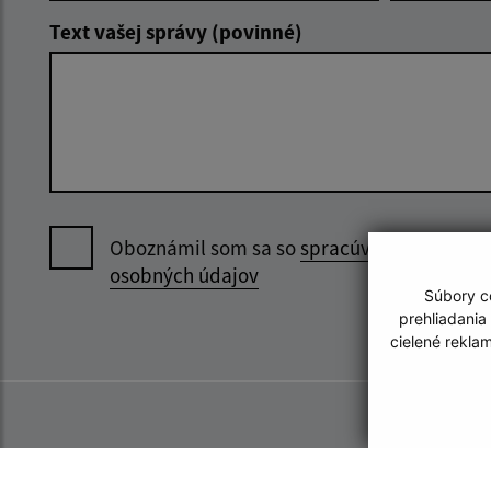
Text vašej správy (povinné)
Oboznámil som sa so
spracúvaním
osobných údajov
Súbory co
prehliadania
cielené rekla