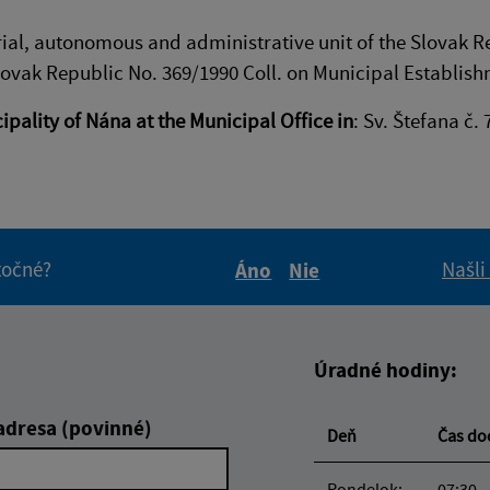
orial, autonomous and administrative unit of the Slovak
Slovak Republic No. 369/1990 Coll. on Municipal Establis
ipality of Nána at the Municipal Office in
: Sv. Štefana č. 
itočné?
Našli
Áno
Nie
Boli tieto informácie pre 
Boli tieto informáci
Úradné hodiny:
adresa (povinné)
Deň
Čas d
Pondelok:
07:30 -