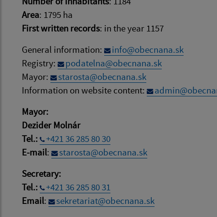
Number of inhabitants
: 1184​​​​​​​
Area
: 1795 ha
First written records
: in the year 1157
General information:
info@obecnana.sk
Registry:
podatelna@obecnana.sk
Mayor:
starosta@obecnana.sk
Information on website content:
admin@obecna
Mayor:
Dezider Molnár
Tel.:
+421 36 285 80 30
E-mail
:
starosta@obecnana.sk
Secretary:
Tel.:
+421 36 285 80 31
Email
:
sekretariat@obecnana.sk