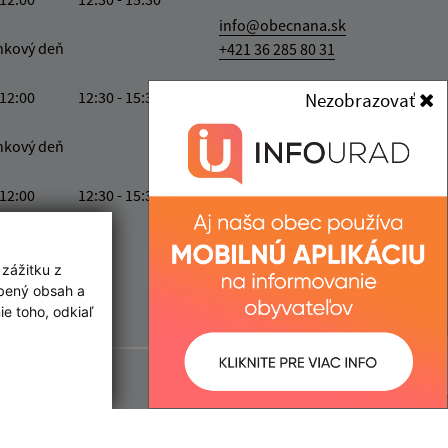
info@obecnana.sk
nkový deň
+421 36 285 80 31
IČO: 00800279
 12:00
12:30 - 15:30
Nezobrazovať
nkový deň
 12:00
12:30 - 15:30
ka:
12:00 - 12:30
 zážitku z
obený obsah a
e toho, odkiaľ