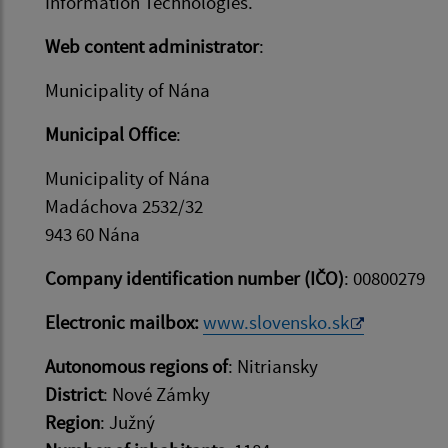
Information Technologies.
Web content administrator
:
Municipality of Nána
Municipal Office
:
Municipality of Nána
Madáchova 2532/32
943 60 Nána
Company identification number (IČO)
: 00800279
Electronic mailbox:
www.slovensko.sk
Autonomous regions of
: Nitriansky
District
: Nové Zámky
Region
: Južný​​​​​​​