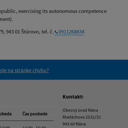
 Republic, exercising its autonomous competence
hment).
79, 943 01 Štúrovo, tel. č.
0911268834
 ste na stránke chybu?
vás užitočné?
e pre vás užitočné?
Kontakt:
Obecný úrad Nána
oobeda
Čas poobede
Madáchova 2532/32
943 60 Nána
 12:00
12:30 - 15:30