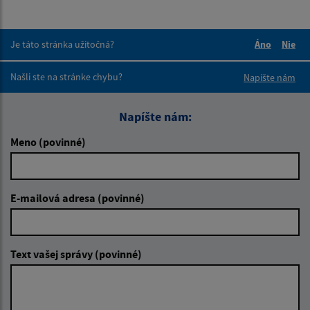
Je táto stránka užitočná?
Áno
Nie
Boli tieto 
Boli 
Našli ste na stránke chybu?
Napíšte nám
Napíšte nám:
Meno (povinné)
E-mailová adresa (povinné)
Text vašej správy (povinné)