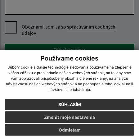
Oboznámil som sa so
spracúvaním osobných
údajov
Google reCaptcha Response
Odoslať správu
Používame cookies
Súbory cookie a ďalšie technológie sledovania používame na zlepšenie
vášho zážitku z prehliadania našich webových stránok, na to, aby sme
vám zobrazovali prispôsobený obsah a cielené reklamy, na analýzu
návštevnosti našich webových stránok a na pochopenie toho, odkiaľ naši
Úradné hodiny:
návštevníci prichádzajú.
Deň
Čas doobeda
Čas poobede
SÚHLASÍM
Pondelok:
07:30 - 12:00
12:30 - 15:30
Zmeniť moje nastavenia
Utorok:
nestránkový deň
Odmietam