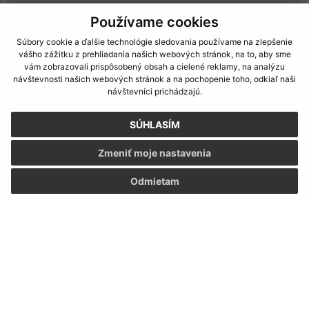
Používame cookies
Súbory cookie a ďalšie technológie sledovania používame na zlepšenie
vášho zážitku z prehliadania našich webových stránok, na to, aby sme
vám zobrazovali prispôsobený obsah a cielené reklamy, na analýzu
návštevnosti našich webových stránok a na pochopenie toho, odkiaľ naši
návštevníci prichádzajú.
SÚHLASÍM
Zmeniť moje nastavenia
Informácie o stránke:
Odmietam
Vyhlásenie o prístupnosti
Autorské práva
Ochrana osobných údajov
Navigácia:
Vytlačiť aktuálnu stránku
Mapa stránok
Cookies