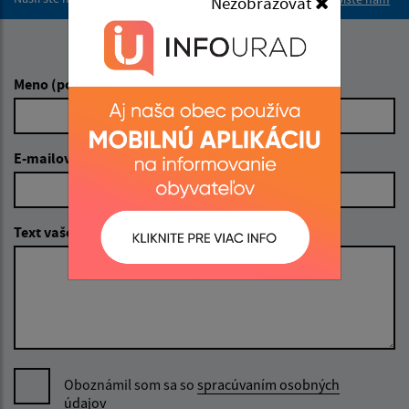
Nezobrazovať
Napíšte nám:
Meno (povinné)
E-mailová adresa (povinné)
Text vašej správy (povinné)
Oboznámil som sa so
spracúvaním osobných
údajov