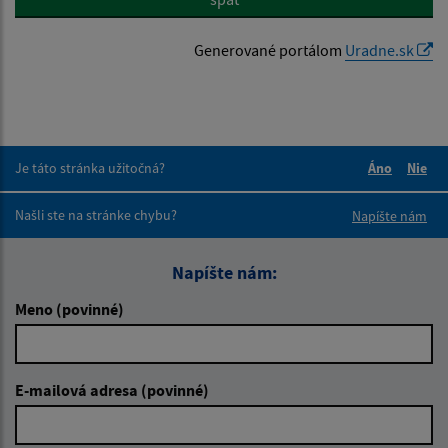
Generované portálom
Uradne.sk
Je táto stránka užitočná?
Áno
Nie
Boli tieto 
Boli 
Našli ste na stránke chybu?
Napíšte nám
Napíšte nám:
Meno (povinné)
E-mailová adresa (povinné)