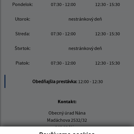
Pondelok:
07:30 - 12:00
12:30 - 15:30
Utorok:
nestránkový deň
Streda:
07:30 - 12:00
12:30 - 15:30
Štvrtok:
nestránkový deň
Piatok:
07:30 - 12:00
12:30 - 15:30
Obedňajšia prestávka:
12:00 - 12:30
Kontakt:
Obecný úrad Nána
Madáchova 2532/32
943 60 Nána