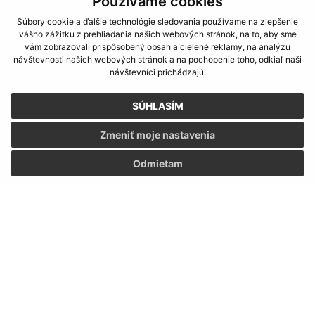
Používame cookies
info@obecnana.sk
Súbory cookie a ďalšie technológie sledovania používame na zlepšenie
+421 36 285 80 31
vášho zážitku z prehliadania našich webových stránok, na to, aby sme
vám zobrazovali prispôsobený obsah a cielené reklamy, na analýzu
IČO: 00800279
návštevnosti našich webových stránok a na pochopenie toho, odkiaľ naši
návštevníci prichádzajú.
SÚHLASÍM
Zmeniť moje nastavenia
Odmietam