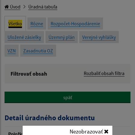
Úvod
Úradná tabuľa
Všetko
Rôzne
Rozpočet-Hospodárenie
Uložené zásielky
Územný plán
Verejné vyhlášky
VZN
Zasadnutia OZ
Filtrovať obsah
Rozbaliť obsah filtra
Názov:
späť
Popis:
Detail úradného dokumentu
Dátum zverejnenia od:
Nezobrazovať
Položka
Informácia