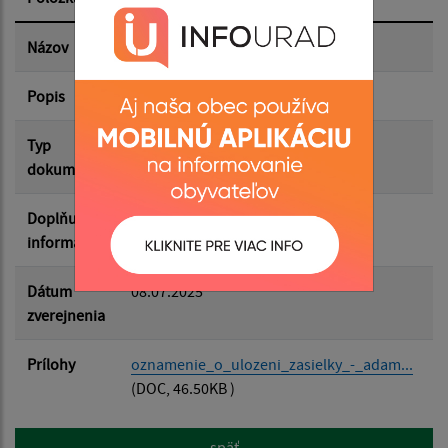
Dátum zverejnenia do:
Názov
Oznámenie o uložení zásielky
Popis
Adam Banda
Filtrovať
Reset
Typ
Uložené zásielky
dokumentu
Doplňujúce
informácie
Dátum
08.07.2025
zverejnenia
Prílohy
oznamenie_o_ulozeni_zasielky_-_adam...
(DOC, 46.50KB )
späť