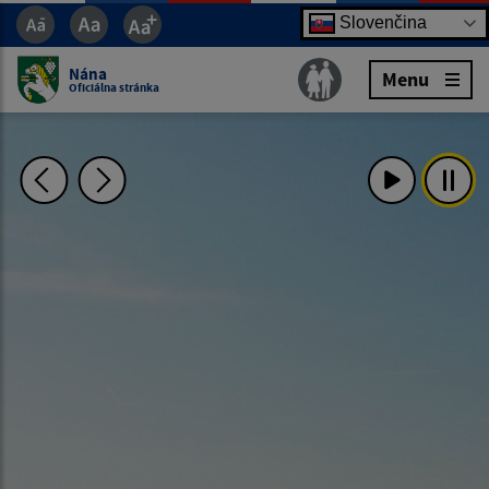
Slovenčina
Nána
Menu
Oficiálna stránka