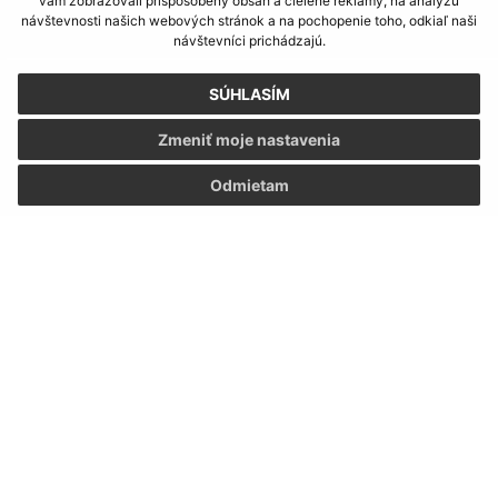
IČO: 00800279
vám zobrazovali prispôsobený obsah a cielené reklamy, na analýzu
návštevnosti našich webových stránok a na pochopenie toho, odkiaľ naši
návštevníci prichádzajú.
SÚHLASÍM
Zmeniť moje nastavenia
Odmietam
Informácie o stránke:
Vyhlásenie o prístupnosti
Autorské práva