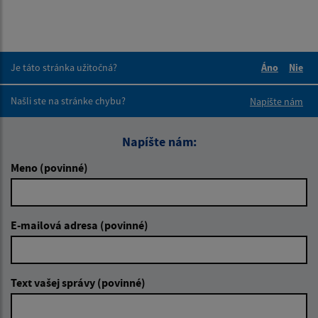
Je táto stránka užitočná?
Áno
Nie
Boli tieto 
Boli 
Našli ste na stránke chybu?
Napíšte nám
Napíšte nám:
Meno (povinné)
E-mailová adresa (povinné)
Text vašej správy (povinné)