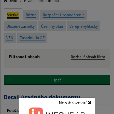
Úvod
Hivatali hirdetőtábla
Všetko
Rôzne
Rozpočet-Hospodárenie
Uložené zásielky
Územný plán
Verejné vyhlášky
VZN
Zasadnutia OZ
Filtrovať obsah
Rozbaliť obsah filtra
Názov:
Popis:
späť
Detail úradného dokumentu
Dátum zverejnenia od:
Nezobrazovať
Položka
Informácia