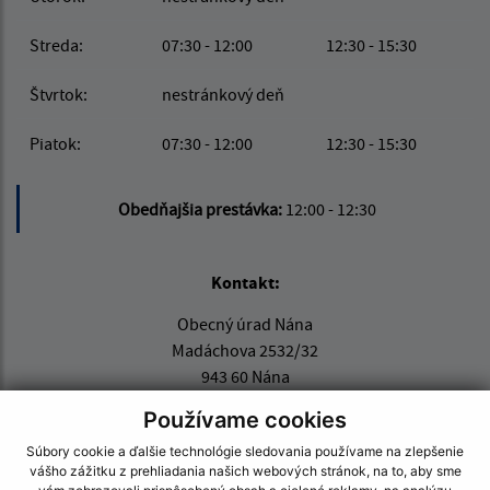
Streda:
07:30 - 12:00
12:30 - 15:30
Štvrtok:
nestránkový deň
Piatok:
07:30 - 12:00
12:30 - 15:30
Obedňajšia prestávka:
12:00 - 12:30
Kontakt:
Obecný úrad Nána
Madáchova 2532/32
943 60 Nána
Používame cookies
info@obecnana.sk
+421 36 285 80 31
Súbory cookie a ďalšie technológie sledovania používame na zlepšenie
vášho zážitku z prehliadania našich webových stránok, na to, aby sme