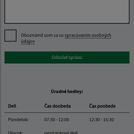
Oboznámil som sa so
spracúvaním osobných
údajov
Google reCaptcha Response
Odoslať správu
Úradné hodiny:
Deň
Čas doobeda
Čas poobede
Pondelok:
07:30 - 12:00
12:30 - 15:30
Utorok:
nestránkový deň